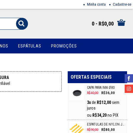
Minha conta
Cadastre-se
0 - R$0,00
INOS
ESPÁTULAS
PROMOÇÕES
OFERTAS ESPECIAIS
GURA
fiável
CAPA PARA IMÃ Ø80
R$36,00
R$40,00
3x
de
R$12,00
sem
juros
ou
R$34,20
no PIX
ESPÁTULAS DE NYLON JG C 4/PCS VONDER
R$80,00
R$90,00