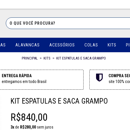
UAS
ALAVANCAS
ACESSÓRIOS
COLAS
KITS
P
PRINCIPAL
KITS
KIT ESPATULAS E SACA GRAMPO
ENTREGA RÁPIDA
COMPRA SE
entregamos em todo Brasil
site 100% con
KIT ESPATULAS E SACA GRAMPO
R$840,00
3x
de
R$280,00
sem juros