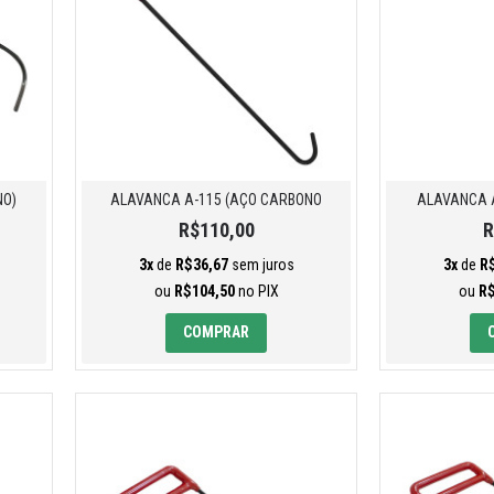
NO)
ALAVANCA A-115 (AÇO CARBONO
ALAVANCA A
R$110,00
R
3x
de
R$36,67
sem juros
3x
de
R
ou
R$104,50
no PIX
ou
R$
COMPRAR