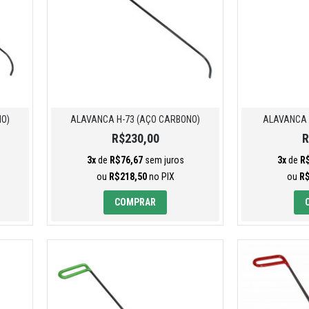
NO)
ALAVANCA H-73 (AÇO CARBONO)
ALAVANCA 
R$230,00
R
3x
de
R$76,67
sem juros
3x
de
R
ou
R$218,50
no PIX
ou
R$
COMPRAR