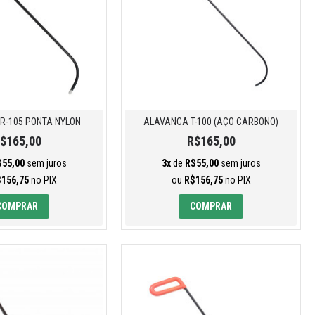
R-105 PONTA NYLON
ALAVANCA T-100 (AÇO CARBONO)
$165,00
R$165,00
$55,00
sem juros
3x
de
R$55,00
sem juros
156,75
no PIX
ou
R$156,75
no PIX
COMPRAR
COMPRAR