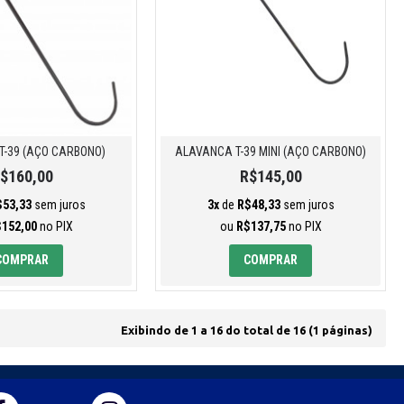
T-39 (AÇO CARBONO)
ALAVANCA T-39 MINI (AÇO CARBONO)
$160,00
R$145,00
$53,33
sem juros
3x
de
R$48,33
sem juros
152,00
no PIX
ou
R$137,75
no PIX
COMPRAR
COMPRAR
Exibindo de 1 a 16 do total de 16 (1 páginas)