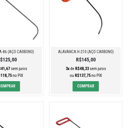
-86 (AÇO CARBONO)
ALAVANCA H-210 (AÇO CARBONO)
$125,00
R$145,00
$41,67
sem juros
3x
de
R$48,33
sem juros
118,75
no PIX
ou
R$137,75
no PIX
COMPRAR
COMPRAR