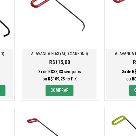
NO)
ALAVANCA H-63 (AÇO CARBONO)
ALAVANCA H
R$115,00
R
3x
de
R$38,33
sem juros
3x
de
R
ou
R$109,25
no PIX
ou
R$
COMPRAR
R