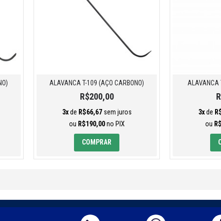
NO)
ALAVANCA T-109 (AÇO CARBONO)
ALAVANCA 
R$200,00
R
3x
de
R$66,67
sem juros
3x
de
R
ou
R$190,00
no PIX
ou
R$
COMPRAR