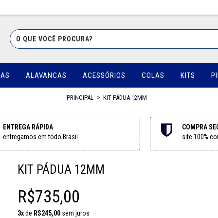
UAS
ALAVANCAS
ACESSÓRIOS
COLAS
KITS
P
PRINCIPAL
KIT PÁDUA 12MM
ENTREGA RÁPIDA
COMPRA SE
entregamos em todo Brasil
site 100% con
KIT PÁDUA 12MM
R$735,00
3x
de
R$245,00
sem juros