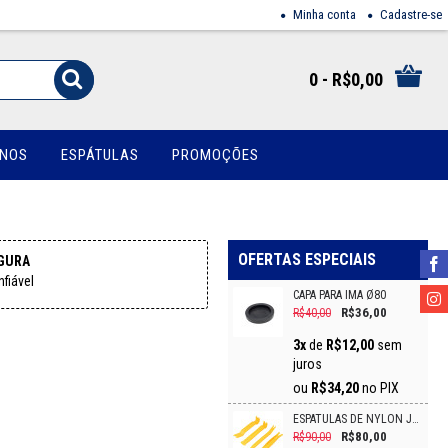
Minha conta
Cadastre-se
0 - R$0,00
INOS
ESPÁTULAS
PROMOÇÕES
OFERTAS ESPECIAIS
GURA
fiável
CAPA PARA IMÃ Ø80
R$36,00
R$40,00
3x
de
R$12,00
sem
juros
ou
R$34,20
no PIX
ESPÁTULAS DE NYLON JG C 4/PCS VONDER
R$80,00
R$90,00