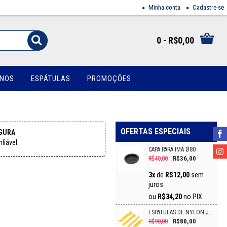
Minha conta
Cadastre-se
0 - R$0,00
INOS
ESPÁTULAS
PROMOÇÕES
OFERTAS ESPECIAIS
GURA
fiável
CAPA PARA IMÃ Ø80
R$36,00
R$40,00
3x
de
R$12,00
sem
juros
ou
R$34,20
no PIX
ESPÁTULAS DE NYLON JG C 4/PCS VONDER
R$80,00
R$90,00