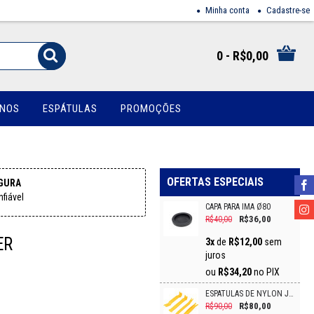
Minha conta
Cadastre-se
0 - R$0,00
INOS
ESPÁTULAS
PROMOÇÕES
OFERTAS ESPECIAIS
GURA
fiável
CAPA PARA IMÃ Ø80
R$36,00
R$40,00
ER
3x
de
R$12,00
sem
juros
ou
R$34,20
no PIX
ESPÁTULAS DE NYLON JG C 4/PCS VONDER
R$80,00
R$90,00