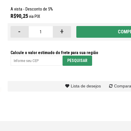
A vista - Desconto de 5%
R$90,25
via PIX
-
+
COMP
Calcule o valor estimado do frete para sua região
Lista de desejos
Compara