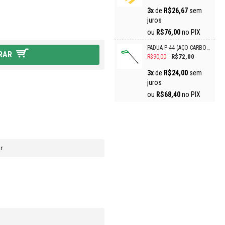
3x
de
R$26,67
sem
juros
ou
R$76,00
no PIX
PÁDUA P-44 (AÇO CARBONO)
RAR
R$72,00
R$90,00
3x
de
R$24,00
sem
juros
ou
R$68,40
no PIX
r