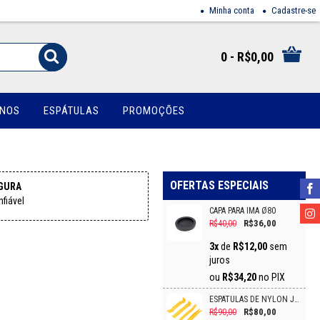
Minha conta
Cadastre-se
0 - R$0,00
INOS
ESPÁTULAS
PROMOÇÕES
OFERTAS ESPECIAIS
GURA
fiável
CAPA PARA IMÃ Ø80
R$36,00
R$40,00
3x
de
R$12,00
sem
juros
ou
R$34,20
no PIX
ESPÁTULAS DE NYLON JG C 4/PCS VONDER
R$80,00
R$90,00